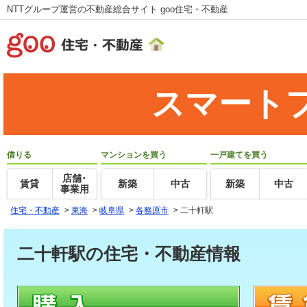
NTTグループ運営の不動産総合サイト goo住宅・不動産
スマート
借りる
マンションを買う
一戸建てを買う
店舗･
賃貸
新築
中古
新築
中古
事業用
住宅・不動産
>
東海
>
岐阜県
>
各務原市
>
二十軒駅
二十軒駅の住宅・不動産情報