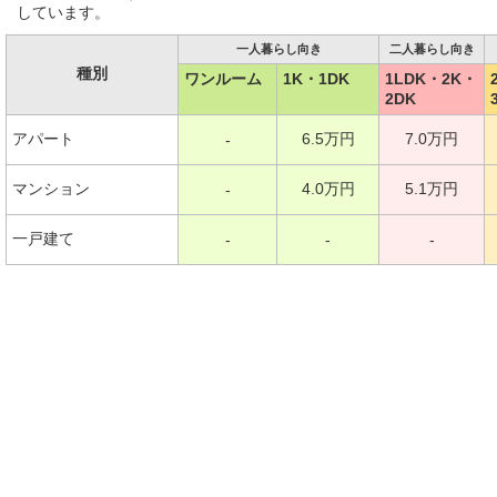
しています。
一人暮らし向き
二人暮らし向き
種別
ワンルーム
1K・1DK
1LDK・2K・
2DK
アパート
6.5万円
7.0万円
-
マンション
4.0万円
5.1万円
-
一戸建て
-
-
-