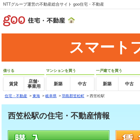
NTTグループ運営の不動産総合サイト goo住宅・不動産
スマート
借りる
マンションを買う
一戸建てを買う
店舗･
賃貸
新築
中古
新築
中古
事業用
住宅・不動産
>
東海
>
岐阜県
>
羽島郡笠松町
>
西笠松駅
西笠松駅の住宅・不動産情報