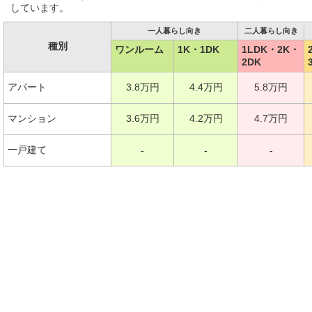
しています。
一人暮らし向き
二人暮らし向き
種別
ワンルーム
1K・1DK
1LDK・2K・
2DK
アパート
3.8万円
4.4万円
5.8万円
マンション
3.6万円
4.2万円
4.7万円
一戸建て
-
-
-