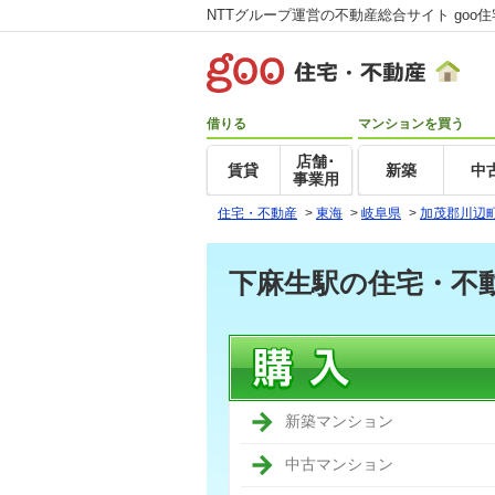
NTTグループ運営の不動産総合サイト goo
借りる
マンションを買う
店舗･
賃貸
新築
中
事業用
住宅・不動産
>
東海
>
岐阜県
>
加茂郡川辺
下麻生駅の住宅・不
新築マンション
中古マンション