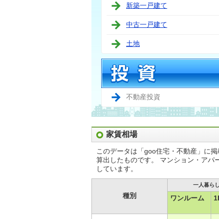
新築一戸建て
中古一戸建て
土地
不動産投資
家賃相場
このデータは「goo住宅・不動産」に
算出したものです。 マンション・アパ
しています。
一人暮ら
種別
ワンルーム
1