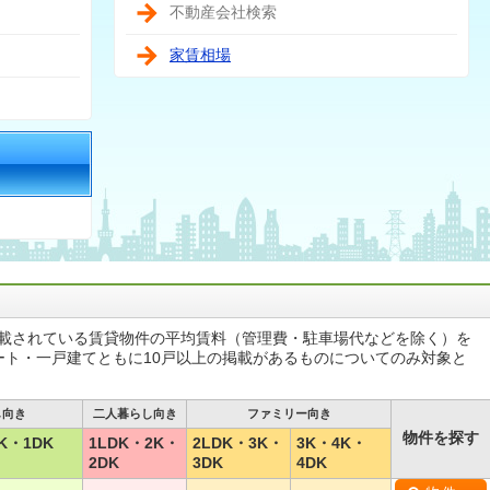
不動産会社検索
家賃相場
掲載されている賃貸物件の平均賃料（管理費・駐車場代などを除く）を
ート・一戸建てともに10戸以上の掲載があるものについてのみ対象と
し向き
二人暮らし向き
ファミリー向き
物件を探す
K・1DK
1LDK・2K・
2LDK・3K・
3K・4K・
2DK
3DK
4DK