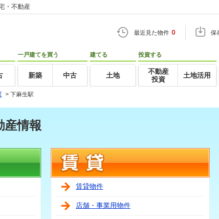
住宅・不動産
0
最近見た物件
保
一戸建てを買う
建てる
投資する
不動産
古
新築
中古
土地
土地活用
投資
町
>
下麻生駅
動産情報
賃貸物件
店舗・事業用物件