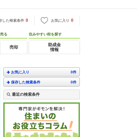
0
0
存した検索条件
お気に入り
売る
住みやすい街を探す
助成金
売却
情報
お気に入り
0件
保存した検索条件
0件
最近の検索条件