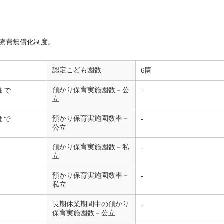
療費無償化制度。
認定こども園数
6園
預かり保育実施園数－公
まで
-
立
預かり保育実施園数率－
まで
-
公立
預かり保育実施園数－私
-
立
預かり保育実施園数率－
-
私立
長期休業期間中の預かり
-
保育実施園数－公立