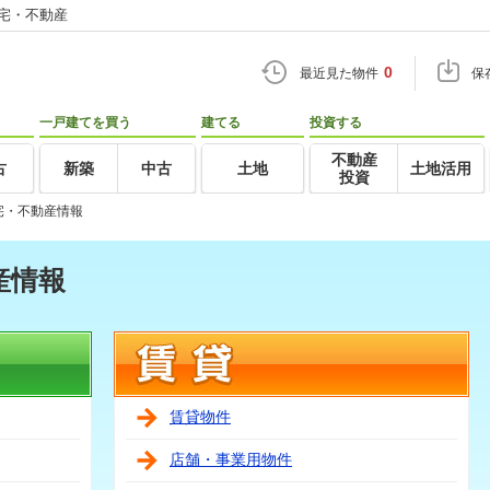
住宅・不動産
0
最近見た物件
保
一戸建てを買う
建てる
投資する
不動産
古
新築
中古
土地
土地活用
投資
宅・不動産情報
産情報
賃貸物件
店舗・事業用物件