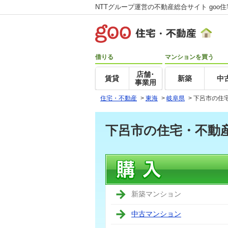
NTTグループ運営の不動産総合サイト goo
借りる
マンションを買う
店舗･
賃貸
新築
中
事業用
住宅・不動産
>
東海
>
岐阜県
>
下呂市の住
下呂市の住宅・不動
新築マンション
中古マンション