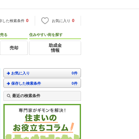
0
0
存した検索条件
お気に入り
売る
住みやすい街を探す
助成金
売却
情報
お気に入り
0件
保存した検索条件
0件
最近の検索条件