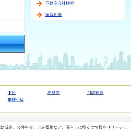
不動産会社検索
家賃相場
下呂
禅昌寺
飛騨萩原
飛騨小坂
や助成金、公共料金、ごみ収集など、暮らしに役立つ情報をリサーチし