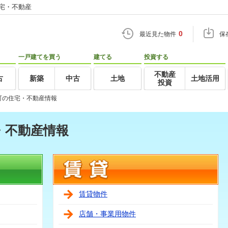
住宅・不動産
0
最近見た物件
保
一戸建てを買う
建てる
投資する
不動産
古
新築
中古
土地
土地活用
投資
町の住宅・不動産情報
・不動産情報
賃貸物件
店舗・事業用物件