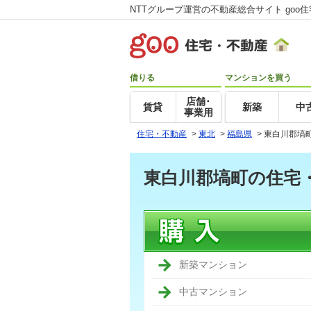
NTTグループ運営の不動産総合サイト goo
借りる
マンションを買う
店舗･
賃貸
新築
中
事業用
住宅・不動産
>
東北
>
福島県
>
東白川郡塙
東白川郡塙町の住宅
新築マンション
中古マンション