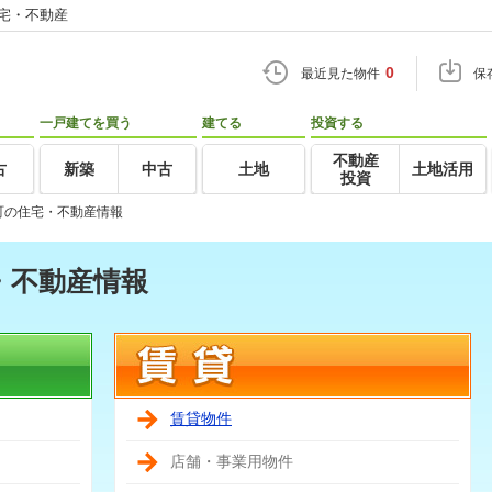
住宅・不動産
0
最近見た物件
保
一戸建てを買う
建てる
投資する
不動産
古
新築
中古
土地
土地活用
投資
町の住宅・不動産情報
・不動産情報
賃貸物件
店舗・事業用物件