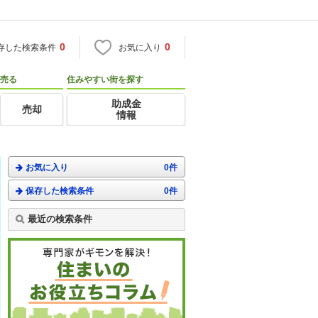
0
0
存した検索条件
お気に入り
売る
住みやすい街を探す
助成金
売却
情報
お気に入り
0件
保存した検索条件
0件
最近の検索条件