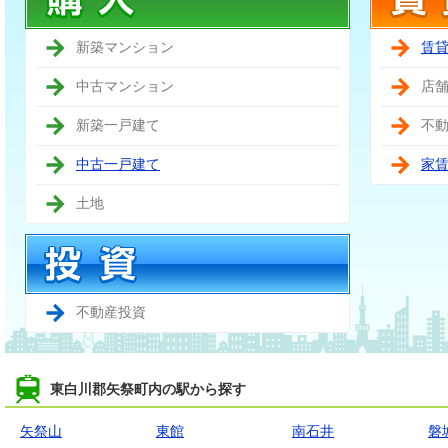
新築マンション
賃
中古マンション
店
新築一戸建て
不
中古一戸建て
家
土地
不動産投資
東白川郡矢祭町内の駅から探す
矢祭山
東館
南石井
磐