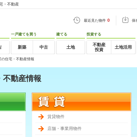
住宅・不動産
0
最近見た物件
保
一戸建てを買う
建てる
投資する
不動産
古
新築
中古
土地
土地活用
投資
町の住宅・不動産情報
・不動産情報
賃貸物件
店舗・事業用物件