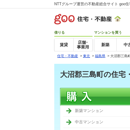
NTTグループ運営の不動産総合サイト goo
借りる
マンションを買う
店舗･
賃貸
新築
中
事業用
住宅・不動産
>
東北
>
福島県
>
大沼郡三島
大沼郡三島町の住宅
新築マンション
中古マンション