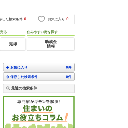
0
0
存した検索条件
お気に入り
売る
住みやすい街を探す
助成金
売却
情報
お気に入り
0件
保存した検索条件
0件
最近の検索条件