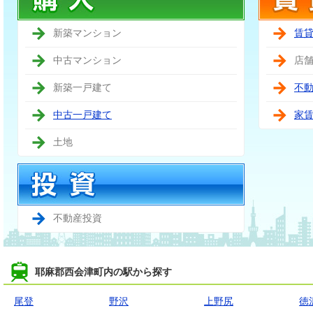
新築マンション
賃
中古マンション
店
新築一戸建て
不
中古一戸建て
家
土地
不動産投資
耶麻郡西会津町内の駅から探す
尾登
野沢
上野尻
徳