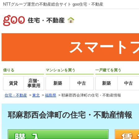
NTTグループ運営の不動産総合サイト goo住宅・不動産
スマート
借りる
マンションを買う
一戸建てを買う
店舗･
賃貸
新築
中古
新築
中古
事業用
住宅・不動産
>
東北
>
福島県
>
耶麻郡西会津町の住宅・不動産情報
耶麻郡西会津町の住宅・不動産情報