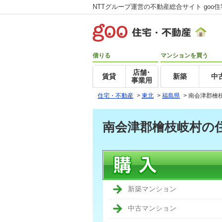
NTTグループ運営の不動産総合サイト goo
借りる
マンションを買う
店舗･
賃貸
新築
中
事業用
住宅・不動産
>
東北
>
福島県
>
南会津郡檜
南会津郡檜枝岐村の
新築マンション
中古マンション