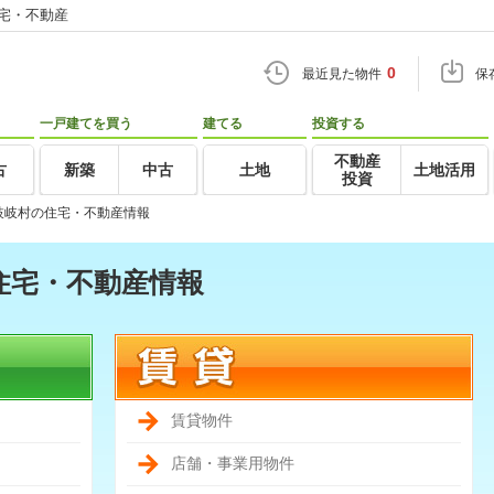
住宅・不動産
0
最近見た物件
保
一戸建てを買う
建てる
投資する
不動産
古
新築
中古
土地
土地活用
投資
枝岐村の住宅・不動産情報
住宅・不動産情報
賃貸物件
店舗・事業用物件