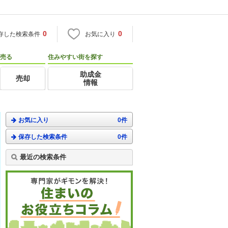
0
0
存した検索条件
お気に入り
売る
住みやすい街を探す
助成金
売却
情報
お気に入り
0件
保存した検索条件
0件
最近の検索条件