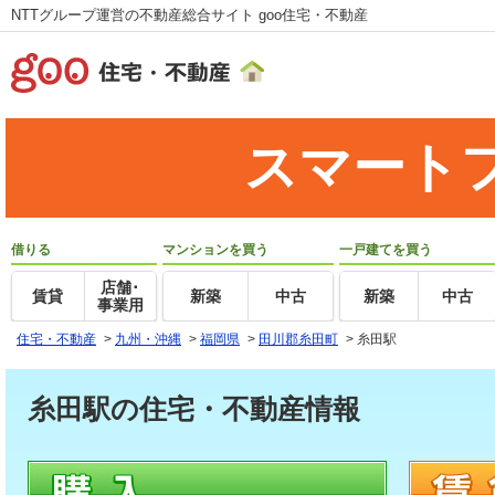
NTTグループ運営の不動産総合サイト goo住宅・不動産
スマート
借りる
マンションを買う
一戸建てを買う
店舗･
賃貸
新築
中古
新築
中古
事業用
住宅・不動産
>
九州・沖縄
>
福岡県
>
田川郡糸田町
>
糸田駅
糸田駅の住宅・不動産情報