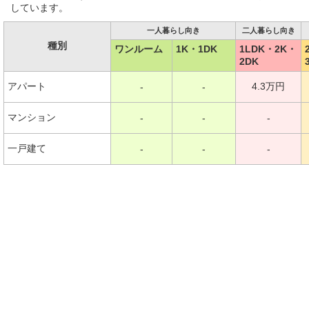
しています。
一人暮らし向き
二人暮らし向き
種別
ワンルーム
1K・1DK
1LDK・2K・
2DK
アパート
4.3万円
-
-
マンション
-
-
-
一戸建て
-
-
-