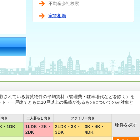
不動産会社検索
家賃相場
掲載されている賃貸物件の平均賃料（管理費・駐車場代などを除く）を
ート・一戸建てともに10戸以上の掲載があるものについてのみ対象と
し向き
二人暮らし向き
ファミリー向き
物件を探す
K・1DK
1LDK・2K・
2LDK・3K・
3K・4K・
2DK
3DK
4DK