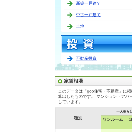
新築一戸建て
中古一戸建て
土地
不動産投資
家賃相場
このデータは「goo住宅・不動産」に
算出したものです。 マンション・アパ
しています。
一人暮ら
種別
ワンルーム
1