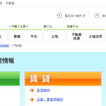
住宅・不動産
0
最近見た物件
保
一戸建てを買う
建てる
投資する
不動産
古
新築
中古
土地
土地活用
投資
郡粕屋町
>
門松駅
産情報
賃貸物件
店舗・事業用物件