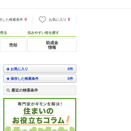
0
0
存した検索条件
お気に入り
売る
住みやすい街を探す
助成金
売却
情報
お気に入り
0件
保存した検索条件
0件
最近の検索条件