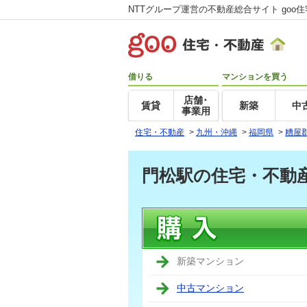
NTTグループ運営の不動産総合サイト goo
借りる
マンションを買う
店舗･
賃貸
新築
中
事業用
住宅・不動産
>
九州・沖縄
>
福岡県
>
糟屋
門松駅の住宅・不動
新築マンション
中古マンション