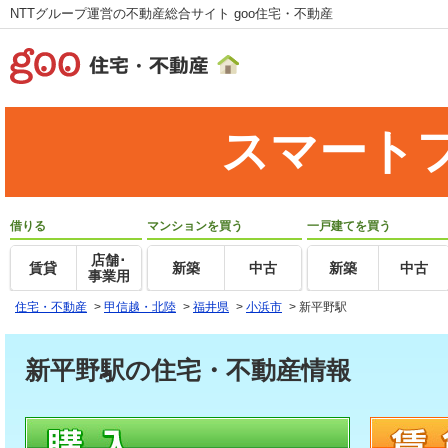
NTTグループ運営の不動産総合サイト goo住宅・不動産
スマート
借りる
マンションを買う
一戸建てを買う
店舗･
賃貸
新築
中古
新築
中古
事業用
住宅・不動産
>
甲信越・北陸
>
福井県
>
小浜市
>
新平野駅
新平野駅の住宅・不動産情報