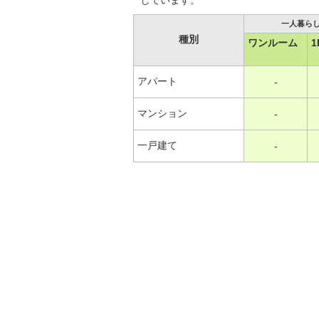
しています。
一人暮ら
種別
ワンルーム
1
アパート
-
マンション
-
一戸建て
-