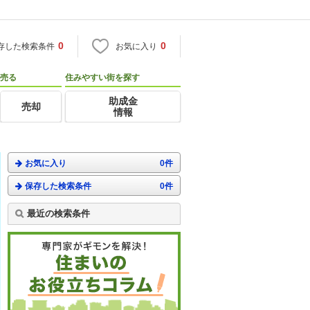
0
0
存した検索条件
お気に入り
売る
住みやすい街を探す
助成金
売却
情報
お気に入り
0件
保存した検索条件
0件
最近の検索条件