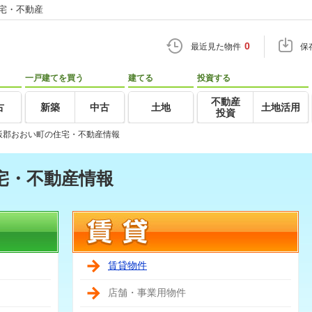
住宅・不動産
0
最近見た物件
保
一戸建てを買う
建てる
投資する
不動産
古
新築
中古
土地
土地活用
投資
飯郡おおい町の住宅・不動産情報
宅・不動産情報
賃貸物件
店舗・事業用物件