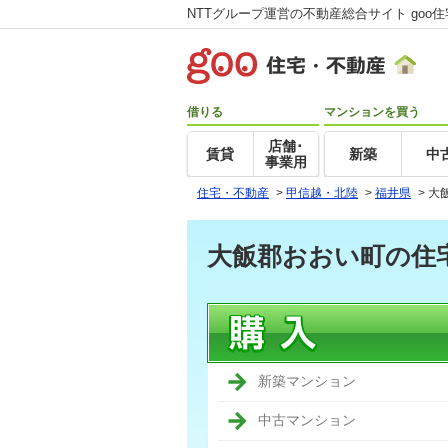
NTTグループ運営の不動産総合サイト goo
借りる
マンションを買う
店舗･
賃貸
新築
中
事業用
住宅・不動産
>
甲信越・北陸
>
福井県
>
大
大飯郡おおい町の住
新築マンション
中古マンション