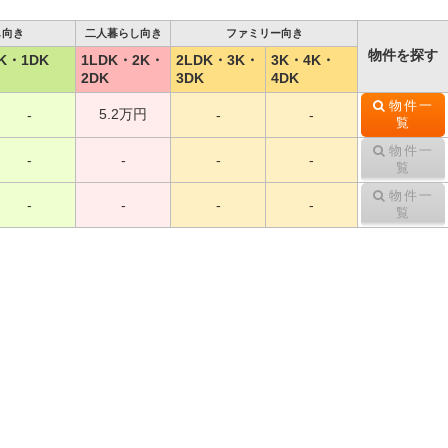
し向き
二人暮らし向き
ファミリー向き
物件を探す
K・1DK
1LDK・2K・
2LDK・3K・
3K・4K・
2DK
3DK
4DK
物件一
5.2万円
-
-
-
覧
物件一
-
-
-
-
覧
物件一
-
-
-
-
覧