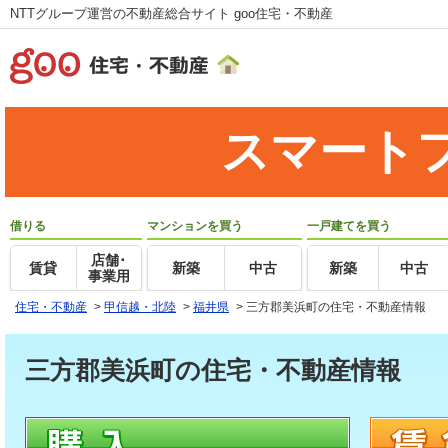
NTTグループ運営の不動産総合サイト goo住宅・不動産
スマート
借りる
マンションを買う
一戸建てを買う
店舗･
賃貸
新築
中古
新築
中古
事業用
住宅・不動産
>
甲信越・北陸
>
福井県
>
三方郡美浜町の住宅・不動産情報
三方郡美浜町の住宅・不動産情報