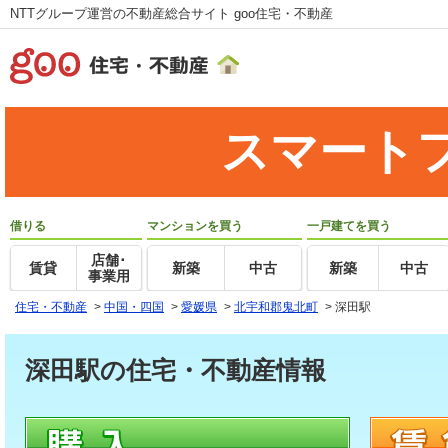
NTTグループ運営の不動産総合サイト goo住宅・不動産
スマート
借りる
マンションを買う
一戸建てを買う
店舗･
賃貸
新築
中古
新築
中古
事業用
住宅・不動産
>
中国・四国
>
愛媛県
>
北宇和郡鬼北町
>
深田駅
深田駅の住宅・不動産情報