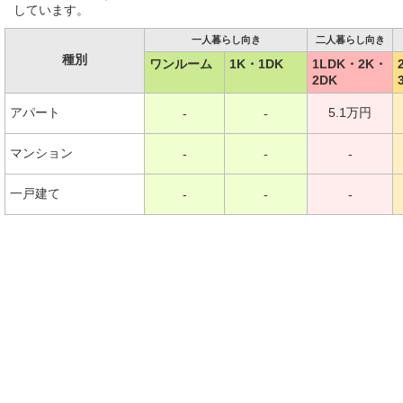
しています。
一人暮らし向き
二人暮らし向き
種別
ワンルーム
1K・1DK
1LDK・2K・
2DK
アパート
5.1万円
-
-
マンション
-
-
-
一戸建て
-
-
-