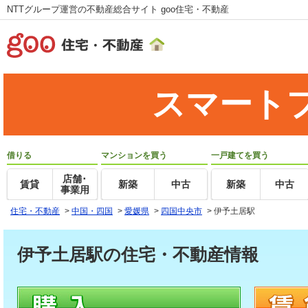
NTTグループ運営の不動産総合サイト goo住宅・不動産
スマート
借りる
マンションを買う
一戸建てを買う
店舗･
賃貸
新築
中古
新築
中古
事業用
住宅・不動産
>
中国・四国
>
愛媛県
>
四国中央市
>
伊予土居駅
伊予土居駅の住宅・不動産情報