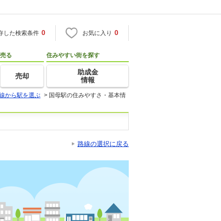
0
0
存した検索条件
お気に入り
売る
住みやすい街を探す
助成金
売却
情報
線から駅を選ぶ
>
国母駅の住みやすさ・基本情
路線の選択に戻る