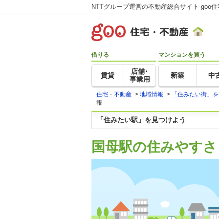
NTTグループ運営の不動産総合サイト goo
借りる
マンションを買う
店舗･
賃貸
新築
中
事業用
住宅・不動産
>
地域情報
>
「住みたい街」を
報
「住みたい駅」を見つけよう
国母駅の住みやすさ