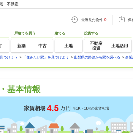
住宅・不動産
0
最近見た物件
保
一戸建てを買う
建てる
投資する
不動産
古
新築
中古
土地
土地活用
投資
見つけよう
>
「住みたい駅」を見つけよう
>
山梨県の路線から駅を調べる
>
身延
・基本情報
4.5
万円
家賃相場
※1K・1DKの家賃相場