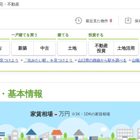
住宅・不動産
0
最近見た物件
保
一戸建てを買う
建てる
投資する
不動産
古
新築
中古
土地
土地活用
投資
見つけよう
>
「住みたい駅」を見つけよう
>
山口県の路線から駅を調べる
>
山陽
・基本情報
-
万円
家賃相場
※1K・1DKの家賃相場