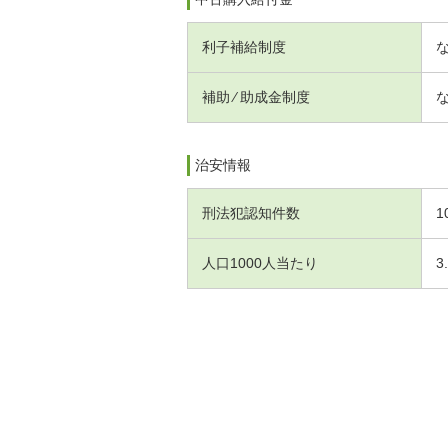
利子補給制度
補助 ⁄ 助成金制度
治安情報
刑法犯認知件数
1
人口1000人当たり
3