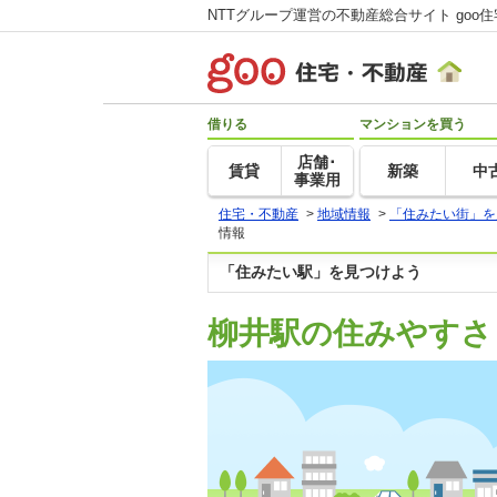
NTTグループ運営の不動産総合サイト goo
借りる
マンションを買う
店舗･
賃貸
新築
中
事業用
住宅・不動産
>
地域情報
>
「住みたい街」を
情報
「住みたい駅」を見つけよう
柳井駅の住みやすさ