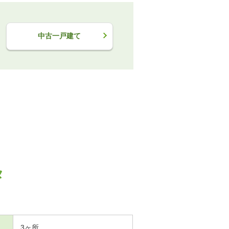
中古一戸建て
タ
3ヶ所