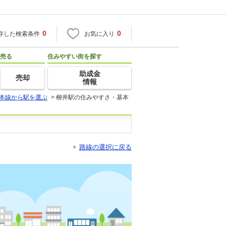
0
0
存した検索条件
お気に入り
売る
住みやすい街を探す
助成金
売却
情報
本線から駅を選ぶ
>
柳井駅の住みやすさ・基本
路線の選択に戻る