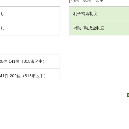
なし
利子補給制度
なし
補助 ⁄ 助成金制度
05件 141位（815市区中）
.41件 209位（815市区中）