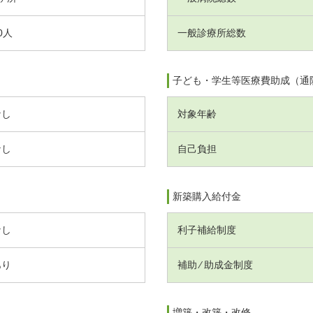
0人
一般診療所総数
子ども・学生等医療費助成（通
なし
対象年齢
なし
自己負担
新築購入給付金
なし
利子補給制度
あり
補助 ⁄ 助成金制度
増築・改築・改修