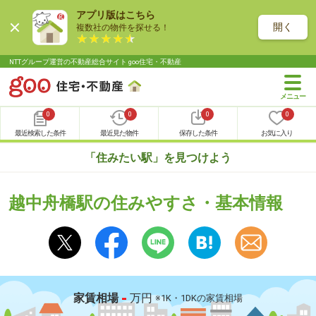
アプリ版はこちら
開く
複数社の物件を探せる！
NTTグループ運営の不動産総合サイト goo住宅・不動産
0
0
0
0
最近検索した条件
最近見た物件
保存した条件
お気に入り
「住みたい駅」を見つけよう
越中舟橋駅の住みやすさ・基本情報
-
家賃相場
万円
※1K・1DKの家賃相場