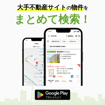
大手不動産サイト
物件
の
を
まとめて検索！