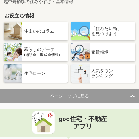
越中舟橋駅の住みやすさ・基本情報
お役立ち情報
「住みたい街」
住まいのコラム
を見つけよう
暮らしのデータ
家賃相場
(補助金・助成金情報)
人気タウン
住宅ローン
ランキング
ページトップに戻る
goo住宅・不動産
アプリ