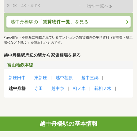
3LDK・4K・4LDK
-
物件一覧へ
越中舟橋駅の「
賃貸物件一覧
」を見る
※goo住宅・不動産に掲載されているマンションの賃貸物件の平均賃料（管理費・駐車
場代などを除く）を算出したものです。
越中舟橋駅周辺の駅から家賃相場を見る
富山地鉄本線
新庄田中
東新庄
越中荏原
越中三郷
越中舟橋
寺田
越中泉
相ノ木
新相ノ木
越中舟橋駅の基本情報