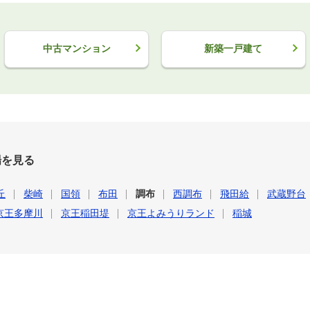
中古マンション
新築一戸建て
場を見る
丘
柴崎
国領
布田
調布
西調布
飛田給
武蔵野台
京王多摩川
京王稲田堤
京王よみうりランド
稲城