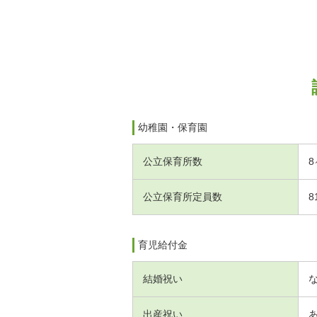
幼稚園・保育園
公立保育所数
8
公立保育所定員数
8
育児給付金
結婚祝い
出産祝い