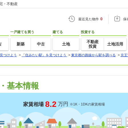
住宅・不動産
0
最近見た物件
保
一戸建てを買う
建てる
投資する
不動産
古
新築
中古
土地
土地活用
投資
見つけよう
>
「住みたい駅」を見つけよう
>
東京都の路線から駅を調べる
>
京王
・基本情報
8.2
万円
家賃相場
※1K・1DKの家賃相場