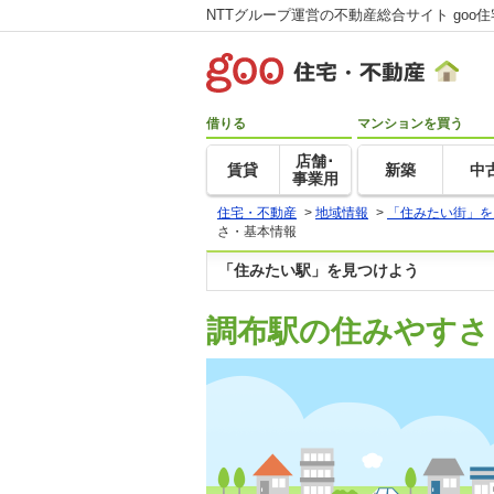
NTTグループ運営の不動産総合サイト goo
借りる
マンションを買う
店舗･
賃貸
新築
中
事業用
住宅・不動産
>
地域情報
>
「住みたい街」を
さ・基本情報
「住みたい駅」を見つけよう
調布駅の住みやすさ