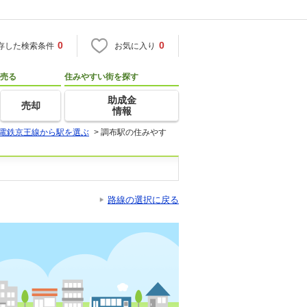
0
0
存した検索条件
お気に入り
売る
住みやすい街を探す
助成金
売却
情報
電鉄京王線から駅を選ぶ
>
調布駅の住みやす
路線の選択に戻る