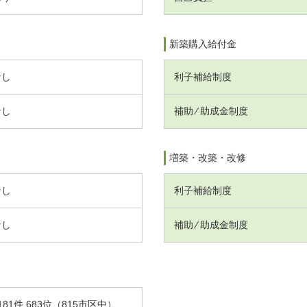
新築購入給付金
なし
利子補給制度
なし
補助 ⁄ 助成金制度
増築・改築・改修
なし
利子補給制度
なし
補助 ⁄ 助成金制度
181件 683位（815市区中）