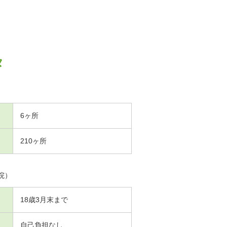
タ
6ヶ所
210ヶ所
院）
18歳3月末まで
自己負担なし