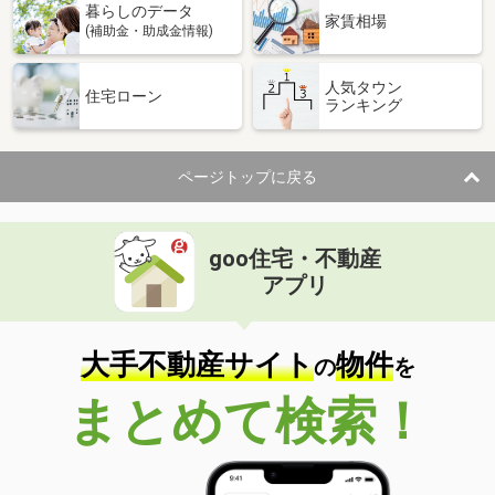
暮らしのデータ
家賃相場
(補助金・助成金情報)
人気タウン
住宅ローン
ランキング
ページトップに戻る
goo住宅・不動産
アプリ
大手不動産サイト
物件
の
を
まとめて検索！