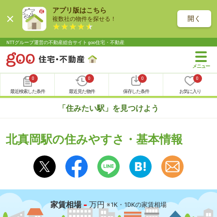
アプリ版はこちら
開く
複数社の物件を探せる！
NTTグループ運営の不動産総合サイト goo住宅・不動産
0
0
0
0
最近検索した条件
最近見た物件
保存した条件
お気に入り
「住みたい駅」を見つけよう
北真岡駅の住みやすさ・基本情報
-
家賃相場
万円
※1K・1DKの家賃相場