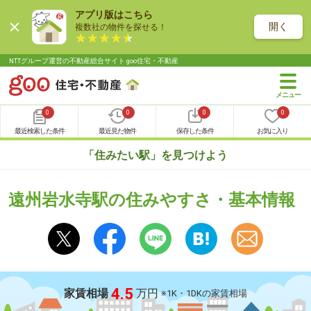
アプリ版はこちら
開く
複数社の物件を探せる！
NTTグループ運営の不動産総合サイト goo住宅・不動産
0
0
0
0
最近検索した条件
最近見た物件
保存した条件
お気に入り
「住みたい駅」を見つけよう
遠州岩水寺駅の住みやすさ・基本情報
4.5
家賃相場
万円
※1K・1DKの家賃相場