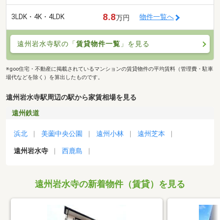
8.8
3LDK・4K・4LDK
物件一覧へ
万円
遠州岩水寺駅の「
賃貸物件一覧
」を見る
※goo住宅・不動産に掲載されているマンションの賃貸物件の平均賃料（管理費・駐車
場代などを除く）を算出したものです。
遠州岩水寺駅周辺の駅から家賃相場を見る
遠州鉄道
浜北
美薗中央公園
遠州小林
遠州芝本
遠州岩水寺
西鹿島
遠州岩水寺の新着物件（賃貸）を見る