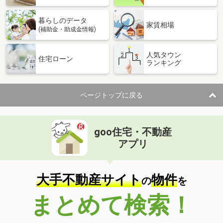
暮らしのデータ
家賃相場
(補助金・助成金情報)
人気タウン
住宅ローン
ランキング
ページトップに戻る
goo住宅・不動産
アプリ
大手不動産サイト
物件
の
を
まとめて検索！