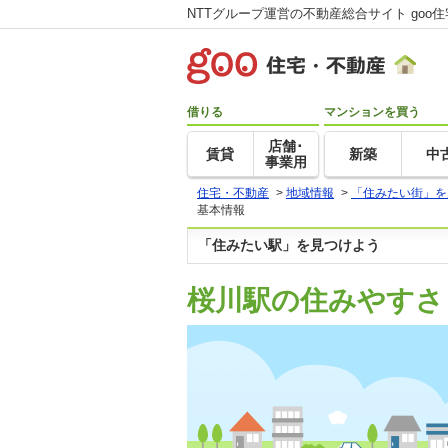
NTTグループ運営の不動産総合サイト goo
借りる
マンションを買う
店舗･
賃貸
新築
中
事業用
住宅・不動産
>
地域情報
>
「住みたい街」を
基本情報
「住みたい駅」を見つけよう
桜川駅の住みやすさ