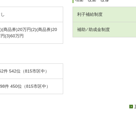
なし
利子補給制度
1)(商品券)20万円(2)(商品券)20
補助 ⁄ 助成金制度
円(3)60万円
62件 542位（815市区中）
.98件 450位（815市区中）