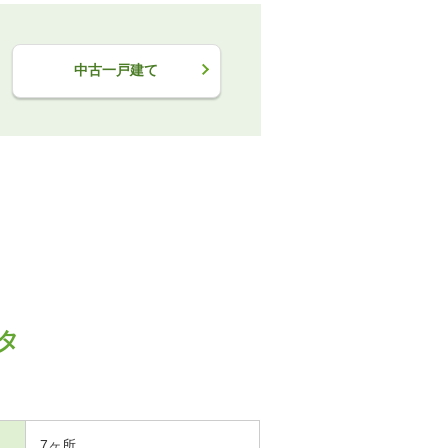
中古一戸建て
タ
7ヶ所