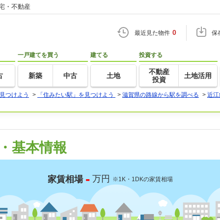
住宅・不動産
0
最近見た物件
保
一戸建てを買う
建てる
投資する
不動産
古
新築
中古
土地
土地活用
投資
見つけよう
>
「住みたい駅」を見つけよう
>
滋賀県の路線から駅を調べる
>
近江
・基本情報
-
万円
家賃相場
※1K・1DKの家賃相場