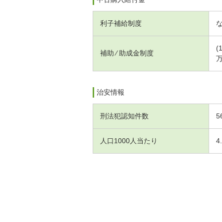
利子補給制度
(
補助 ⁄ 助成金制度
万
治安情報
刑法犯認知件数
5
人口1000人当たり
4