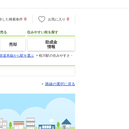
0
0
存した検索条件
お気に入り
売る
住みやすい街を探す
助成金
売却
情報
鉄道本線から駅を選ぶ
>
桜川駅の住みやすさ・
路線の選択に戻る