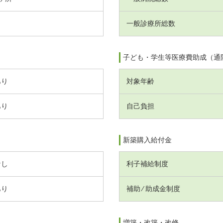
一般診療所総数
子ども・学生等医療費助成（通
あり
対象年齢
あり
自己負担
新築購入給付金
なし
利子補給制度
あり
補助 ⁄ 助成金制度
増築・改築・改修