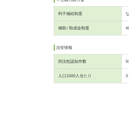
利子補給制度
補助 ⁄ 助成金制度
4
治安情報
刑法犯認知件数
9
人口1000人当たり
3