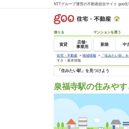
NTTグループ運営の不動産総合サイト goo
借りる
マンションを買う
店舗･
賃貸
新築
中
事業用
住宅・不動産
>
地域情報
>
「住みたい街」を
すさ・基本情報
「住みたい駅」を見つけよう
泉福寺駅の住みやす