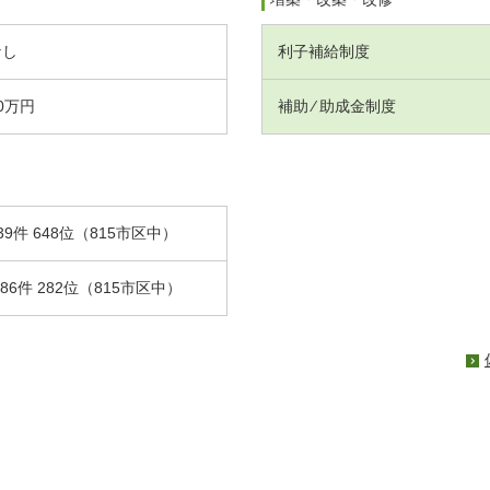
なし
利子補給制度
0万円
補助 ⁄ 助成金制度
39件 648位（815市区中）
.86件 282位（815市区中）