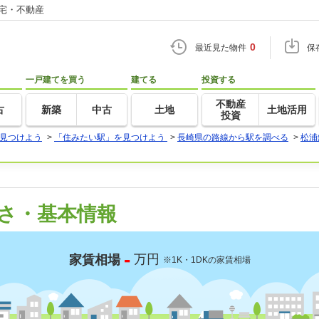
住宅・不動産
0
最近見た物件
保
一戸建てを買う
建てる
投資する
不動産
古
新築
中古
土地
土地活用
投資
見つけよう
>
「住みたい駅」を見つけよう
>
長崎県の路線から駅を調べる
>
松浦
さ・基本情報
-
万円
家賃相場
※1K・1DKの家賃相場