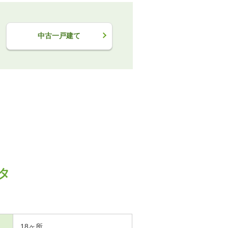
中古一戸建て
タ
18ヶ所