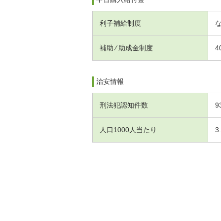
利子補給制度
補助 ⁄ 助成金制度
4
治安情報
刑法犯認知件数
9
人口1000人当たり
3