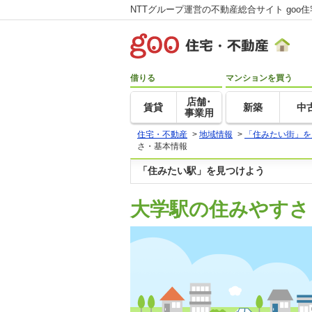
NTTグループ運営の不動産総合サイト goo
借りる
マンションを買う
店舗･
賃貸
新築
中
事業用
住宅・不動産
>
地域情報
>
「住みたい街」を
さ・基本情報
「住みたい駅」を見つけよう
大学駅の住みやすさ