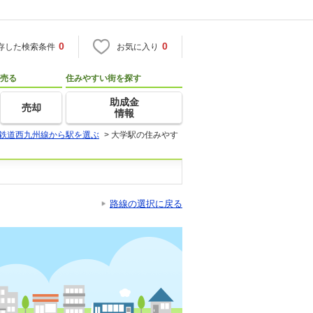
0
0
存した検索条件
お気に入り
売る
住みやすい街を探す
助成金
売却
情報
鉄道西九州線から駅を選ぶ
>
大学駅の住みやす
路線の選択に戻る