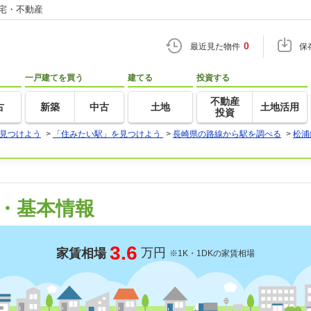
住宅・不動産
0
最近見た物件
保
一戸建てを買う
建てる
投資する
不動産
古
新築
中古
土地
土地活用
投資
見つけよう
>
「住みたい駅」を見つけよう
>
長崎県の路線から駅を調べる
>
松浦
・基本情報
3.6
万円
家賃相場
※1K・1DKの家賃相場