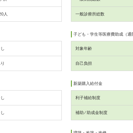
20人
一般診療所総数
子ども・学生等医療費助成（通
なし
対象年齢
あり
自己負担
新築購入給付金
なし
利子補給制度
なし
補助 ⁄ 助成金制度
増築・改築・改修