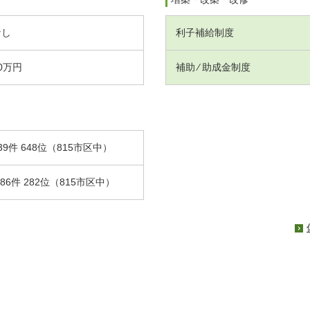
なし
利子補給制度
0万円
補助 ⁄ 助成金制度
39件 648位（815市区中）
.86件 282位（815市区中）