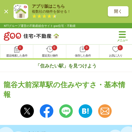
アプリ版はこちら
開く
複数社の物件を探せる！
NTTグループ運営の不動産総合サイト goo住宅・不動産
0
0
0
0
最近検索した条件
最近見た物件
保存した条件
お気に入り
「住みたい駅」を見つけよう
龍谷大前深草駅の住みやすさ・基本情
報