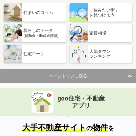
「住みたい街」
住まいのコラム
を見つけよう
暮らしのデータ
家賃相場
(補助金・助成金情報)
人気タウン
住宅ローン
ランキング
ページトップに戻る
goo住宅・不動産
アプリ
大手不動産サイト
物件
の
を