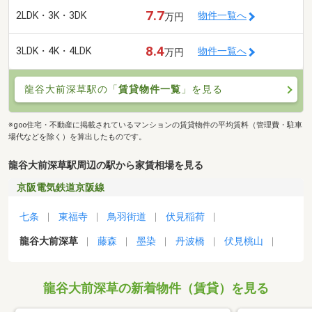
7.7
2LDK・3K・3DK
物件一覧へ
万円
8.4
3LDK・4K・4LDK
物件一覧へ
万円
龍谷大前深草駅の「
賃貸物件一覧
」を見る
※goo住宅・不動産に掲載されているマンションの賃貸物件の平均賃料（管理費・駐車
場代などを除く）を算出したものです。
龍谷大前深草駅周辺の駅から家賃相場を見る
京阪電気鉄道京阪線
七条
東福寺
鳥羽街道
伏見稲荷
龍谷大前深草
藤森
墨染
丹波橋
伏見桃山
龍谷大前深草の新着物件（賃貸）を見る