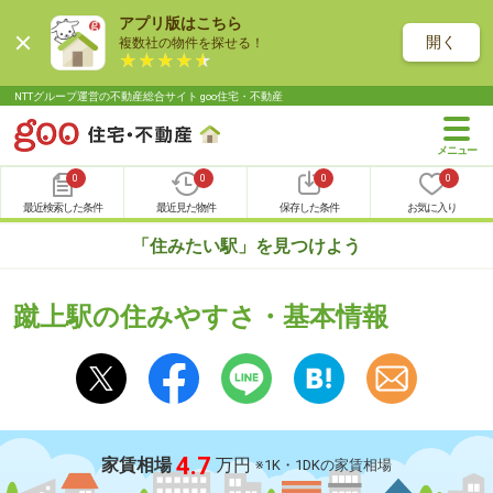
アプリ版はこちら
開く
複数社の物件を探せる！
NTTグループ運営の不動産総合サイト goo住宅・不動産
0
0
0
0
最近検索した条件
最近見た物件
保存した条件
お気に入り
「住みたい駅」を見つけよう
蹴上駅の住みやすさ・基本情報
4.7
家賃相場
万円
※1K・1DKの家賃相場