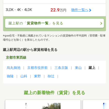
22.9
3LDK・4K・4LDK
物件一覧へ
万円
蹴上駅の「
賃貸物件一覧
」を見る
※goo住宅・不動産に掲載されているマンションの賃貸物件の平均賃料（管理費・駐車
場代などを除く）を算出したものです。
蹴上駅周辺の駅から家賃相場を見る
京都市東西線
烏丸御池
京都市役所前
三条京阪
東山
蹴上
御陵
山科
東野
椥辻
蹴上の新着物件（賃貸）を見る