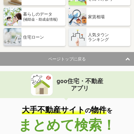
暮らしのデータ
家賃相場
(補助金・助成金情報)
人気タウン
住宅ローン
ランキング
ページトップに戻る
goo住宅・不動産
アプリ
大手不動産サイト
物件
の
を
まとめて検索！