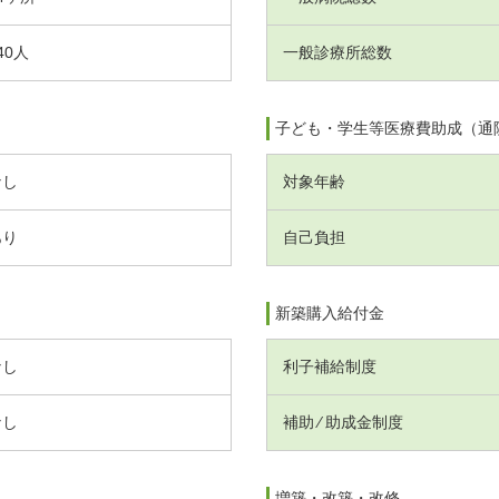
40人
一般診療所総数
子ども・学生等医療費助成（通
なし
対象年齢
あり
自己負担
新築購入給付金
なし
利子補給制度
なし
補助 ⁄ 助成金制度
増築・改築・改修