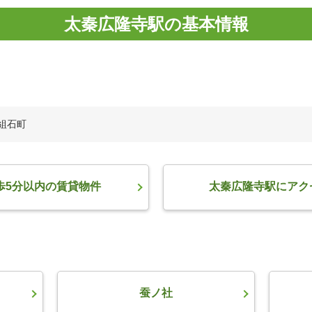
太秦広隆寺駅の基本情報
秦組石町
歩5分以内の賃貸物件
太秦広隆寺駅にアク
蚕ノ社