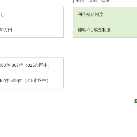
なし
利子補給制度
00万円
補助 ⁄ 助成金制度
080件 807位（815市区中）
.52件 528位（815市区中）