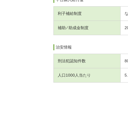
利子補給制度
補助 ⁄ 助成金制度
2
治安情報
刑法犯認知件数
8
人口1000人当たり
5