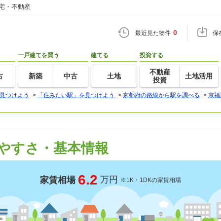
住宅・不動産
0
最近見た物件
保
一戸建てを買う
建てる
投資する
不動産
古
新築
中古
土地
土地活用
投資
見つけよう
>
「住みたい駅」を見つけよう
>
京都府の路線から駅を調べる
>
京福
やすさ・基本情報
6.2
万円
家賃相場
※1K・1DKの家賃相場