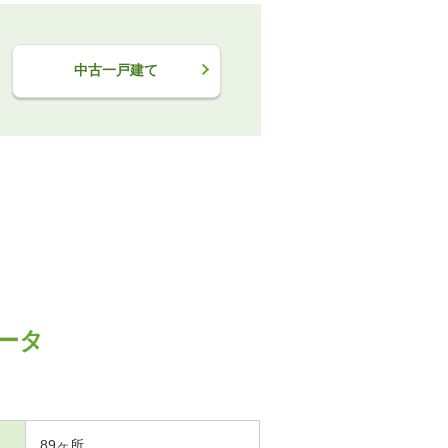
中古一戸建て
ータ
89ヶ所