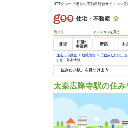
NTTグループ運営の不動産総合サイト goo
借りる
マンションを買う
店舗･
賃貸
新築
中
事業用
住宅・不動産
>
地域情報
>
「住みたい街」を
すさ・基本情報
「住みたい駅」を見つけよう
太秦広隆寺駅の住み