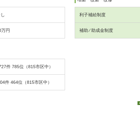
なし
利子補給制度
0万円
補助 ⁄ 助成金制度
727件 785位（815市区中）
.04件 464位（815市区中）