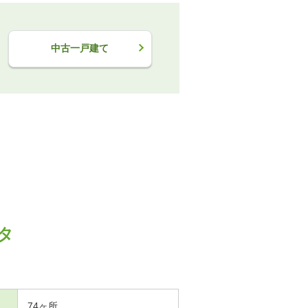
中古一戸建て
タ
74ヶ所