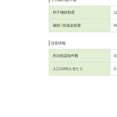
利子補給制度
補助 ⁄ 助成金制度
5
治安情報
刑法犯認知件数
3
人口1000人当たり
5