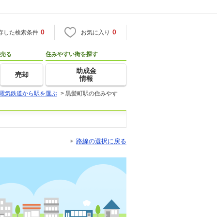
0
0
存した検索条件
お気に入り
売る
住みやすい街を探す
助成金
売却
情報
電気鉄道から駅を選ぶ
>
黒髪町駅の住みやす
路線の選択に戻る