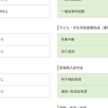
805人
一般診療所総数
子ども・学生等医療費助成（通
あり
対象年齢
あり
自己負担
新築購入給付金
なし
利子補給制度
あり
補助 ⁄ 助成金制度
増築・改築・改修