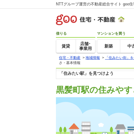
NTTグループ運営の不動産総合サイト goo
借りる
マンションを買う
店舗･
賃貸
新築
中
事業用
住宅・不動産
>
地域情報
>
「住みたい街」を
さ・基本情報
「住みたい駅」を見つけよう
黒髪町駅の住みやす