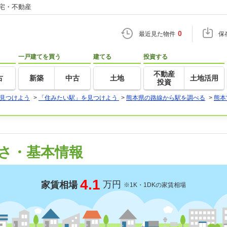
住宅・不動産
0
最近見た物件
保
一戸建てを買う
建てる
投資する
不動産
古
新築
中古
土地
土地活用
投資
見つけよう
>
「住みたい駅」を見つけよう
>
熊本県の路線から駅を調べる
>
熊本
さ・基本情報
4.1
万円
家賃相場
※1K・1DKの家賃相場