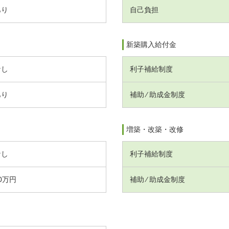
あり
自己負担
新築購入給付金
なし
利子補給制度
あり
補助 ⁄ 助成金制度
増築・改築・改修
なし
利子補給制度
0万円
補助 ⁄ 助成金制度