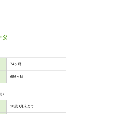
ータ
74ヶ所
656ヶ所
院）
18歳3月末まで