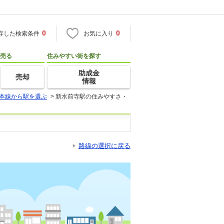
0
0
存した検索条件
お気に入り
売る
住みやすい街を探す
助成金
売却
情報
本線から駅を選ぶ
>
新水前寺駅の住みやすさ・
路線の選択に戻る