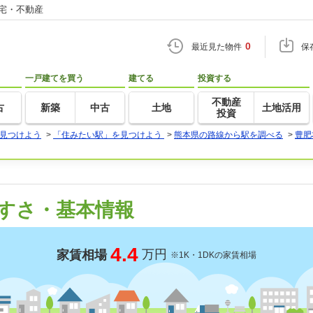
住宅・不動産
0
最近見た物件
保
一戸建てを買う
建てる
投資する
不動産
古
新築
中古
土地
土地活用
投資
見つけよう
>
「住みたい駅」を見つけよう
>
熊本県の路線から駅を調べる
>
豊肥
すさ・基本情報
4.4
万円
家賃相場
※1K・1DKの家賃相場