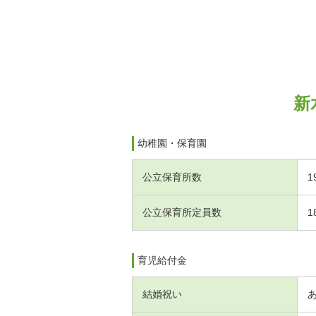
新
幼稚園・保育園
公立保育所数
1
公立保育所定員数
1
育児給付金
結婚祝い