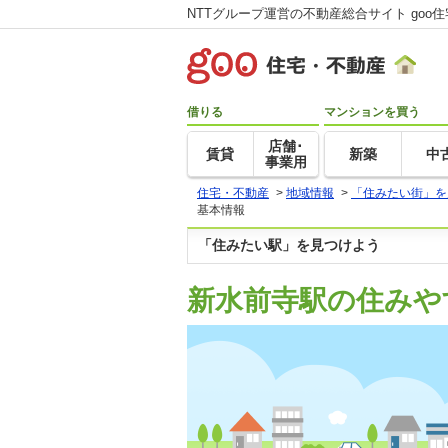
NTTグループ運営の不動産総合サイト goo
借りる
マンションを買う
店舗･
賃貸
新築
中
事業用
住宅・不動産
>
地域情報
>
「住みたい街」を
基本情報
「住みたい駅」を見つけよう
新水前寺駅の住みや