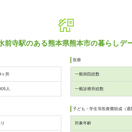
水前寺駅のある熊本県熊本市の暮らしデ
医療
9ヶ所
一般病院総数
805人
一般診療所総数
子ども・学生等医療費助成（通
あり
対象年齢