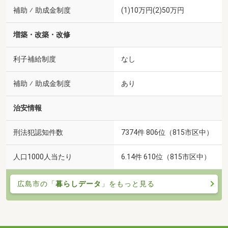
補助 ⁄ 助成金制度
(1)10万円(2)50万円
増築・改築・改修
利子補給制度
なし
補助 ⁄ 助成金制度
あり
治安情報
刑法犯認知件数
7374件 806位（815市区中）
人口1000人当たり
6.14件 610位（815市区中）
広島市の「
暮らしデータ
」をもっと見る