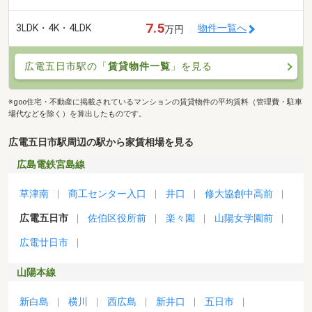
7.5
3LDK・4K・4LDK
物件一覧へ
万円
広電五日市駅の「
賃貸物件一覧
」を見る
※goo住宅・不動産に掲載されているマンションの賃貸物件の平均賃料（管理費・駐車
場代などを除く）を算出したものです。
広電五日市駅周辺の駅から家賃相場を見る
広島電鉄宮島線
草津南
商工センター入口
井口
修大協創中高前
広電五日市
佐伯区役所前
楽々園
山陽女学園前
広電廿日市
山陽本線
新白島
横川
西広島
新井口
五日市