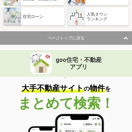
人気タウン
住宅ローン
ランキング
ページトップに戻る
goo住宅・不動産
アプリ
大手不動産サイト
物件
の
を
まとめて検索！