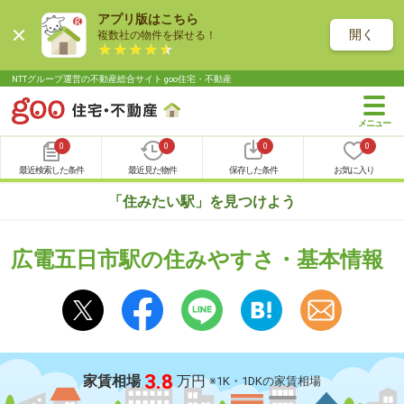
アプリ版はこちら
開く
複数社の物件を探せる！
NTTグループ運営の不動産総合サイト goo住宅・不動産
0
0
0
0
最近検索した条件
最近見た物件
保存した条件
お気に入り
「住みたい駅」を見つけよう
広電五日市駅の住みやすさ・基本情報
3.8
家賃相場
万円
※1K・1DKの家賃相場