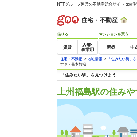
NTTグループ運営の不動産総合サイト goo
借りる
マンションを買う
店舗･
賃貸
新築
中
事業用
住宅・不動産
>
地域情報
>
「住みたい街」を
すさ・基本情報
「住みたい駅」を見つけよう
上州福島駅の住みや