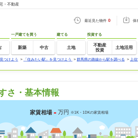
住宅・不動産
0
最近見た物件
保
一戸建てを買う
建てる
投資する
不動産
古
新築
中古
土地
土地活用
投資
見つけよう
>
「住みたい駅」を見つけよう
>
群馬県の路線から駅を調べる
>
上信
すさ・基本情報
-
万円
家賃相場
※1K・1DKの家賃相場