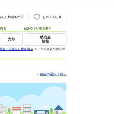
0
0
存した検索条件
お気に入り
売る
住みやすい街を探す
助成金
売却
情報
電鉄上信線から駅を選ぶ
>
上州福島駅の住みや
路線の選択に戻る