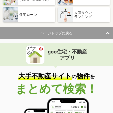
人気タウン
住宅ローン
ランキング
ページトップに戻る
goo住宅・不動産
アプリ
大手不動産サイト
物件
の
を
まとめて検索！