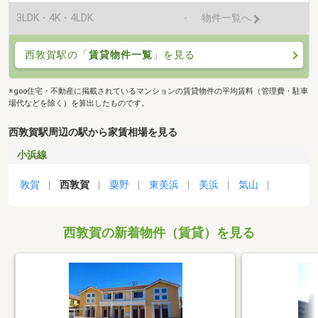
3LDK・4K・4LDK
-
物件一覧へ
西敦賀駅の「
賃貸物件一覧
」を見る
※goo住宅・不動産に掲載されているマンションの賃貸物件の平均賃料（管理費・駐車
場代などを除く）を算出したものです。
西敦賀駅周辺の駅から家賃相場を見る
小浜線
敦賀
西敦賀
粟野
東美浜
美浜
気山
西敦賀の新着物件（賃貸）を見る