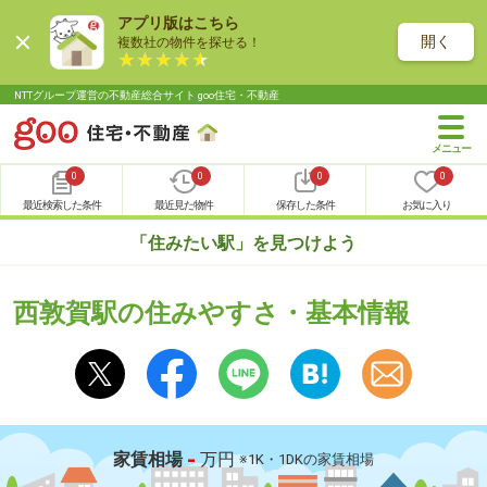
アプリ版はこちら
開く
複数社の物件を探せる！
NTTグループ運営の不動産総合サイト goo住宅・不動産
0
0
0
0
最近検索した条件
最近見た物件
保存した条件
お気に入り
「住みたい駅」を見つけよう
西敦賀駅の住みやすさ・基本情報
-
家賃相場
万円
※1K・1DKの家賃相場