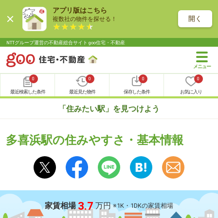
アプリ版はこちら
開く
複数社の物件を探せる！
NTTグループ運営の不動産総合サイト goo住宅・不動産
0
0
0
0
最近検索した条件
最近見た物件
保存した条件
お気に入り
「住みたい駅」を見つけよう
多喜浜駅の住みやすさ・基本情報
3.7
家賃相場
万円
※1K・1DKの家賃相場