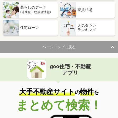
暮らしのデータ
家賃相場
(補助金・助成金情報)
人気タウン
住宅ローン
ランキング
ページトップに戻る
goo住宅・不動産
アプリ
大手不動産サイト
物件
の
を
まとめて検索！