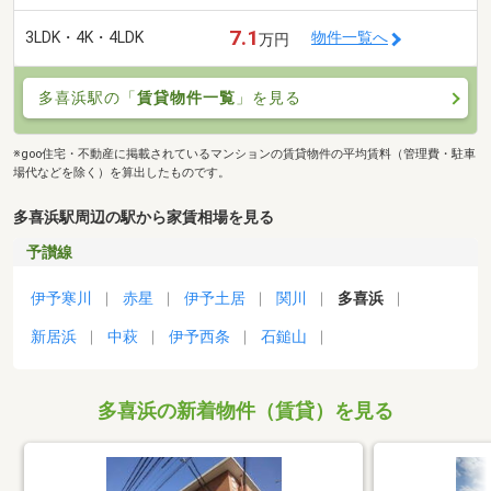
7.1
3LDK・4K・4LDK
物件一覧へ
万円
多喜浜駅の「
賃貸物件一覧
」を見る
※goo住宅・不動産に掲載されているマンションの賃貸物件の平均賃料（管理費・駐車
場代などを除く）を算出したものです。
多喜浜駅周辺の駅から家賃相場を見る
予讃線
伊予寒川
赤星
伊予土居
関川
多喜浜
新居浜
中萩
伊予西条
石鎚山
多喜浜の新着物件（賃貸）を見る