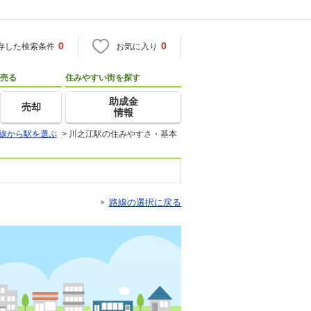
0
0
存した検索条件
お気に入り
売る
住みやすい街を探す
助成金
売却
情報
線から駅を選ぶ
>
川之江駅の住みやすさ・基本
路線の選択に戻る