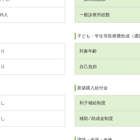
85人
一般診療所総数
子ども・学生等医療費助成（通
あり
対象年齢
あり
自己負担
新築購入給付金
なし
利子補給制度
なし
補助 ⁄ 助成金制度
増築・改築・改修