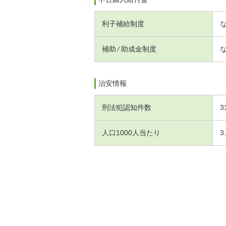
利子補給制度
補助 ⁄ 助成金制度
治安情報
刑法犯認知件数
3
人口1000人当たり
3