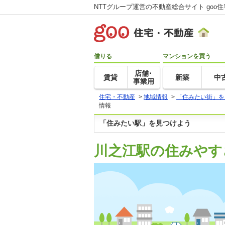
NTTグループ運営の不動産総合サイト goo
借りる
マンションを買う
店舗･
賃貸
新築
中
事業用
住宅・不動産
>
地域情報
>
「住みたい街」を
情報
「住みたい駅」を見つけよう
川之江駅の住みやす