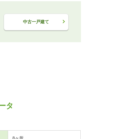
中古一戸建て
ータ
8ヶ所