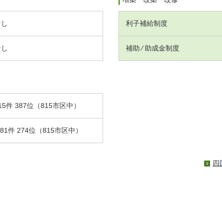
なし
利子補給制度
なし
補助 ⁄ 助成金制度
15件 387位（815市区中）
.81件 274位（815市区中）
四