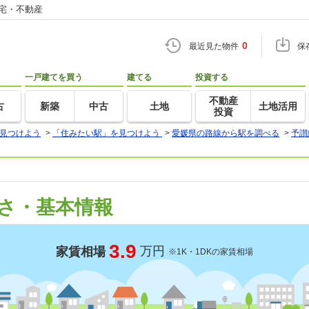
住宅・不動産
0
最近見た物件
保
一戸建てを買う
建てる
投資する
不動産
古
新築
中古
土地
土地活用
投資
見つけよう
>
「住みたい駅」を見つけよう
>
愛媛県の路線から駅を調べる
>
予讃
さ・基本情報
3.9
万円
家賃相場
※1K・1DKの家賃相場