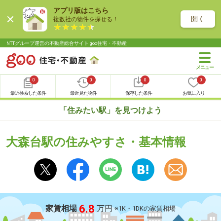
アプリ版はこちら
開く
複数社の物件を探せる！
NTTグループ運営の不動産総合サイト goo住宅・不動産
0
0
0
0
最近検索した条件
最近見た物件
保存した条件
お気に入り
「住みたい駅」を見つけよう
大森台駅の住みやすさ・基本情報
6.8
家賃相場
万円
※1K・1DKの家賃相場