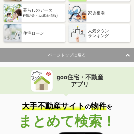
暮らしのデータ
家賃相場
(補助金・助成金情報)
人気タウン
住宅ローン
ランキング
ページトップに戻る
goo住宅・不動産
アプリ
大手不動産サイト
物件
の
を
まとめて検索！