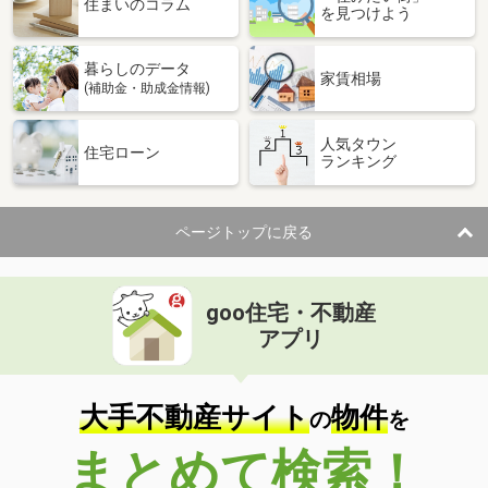
住まいのコラム
を見つけよう
暮らしのデータ
家賃相場
(補助金・助成金情報)
人気タウン
住宅ローン
ランキング
ページトップに戻る
goo住宅・不動産
アプリ
大手不動産サイト
物件
の
を
まとめて検索！