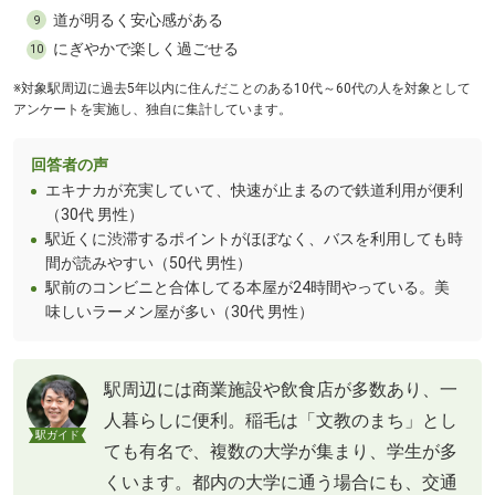
道が明るく安心感がある
9
にぎやかで楽しく過ごせる
10
※対象駅周辺に過去5年以内に住んだことのある10代～60代の人を対象として
アンケートを実施し、独自に集計しています。
回答者の声
エキナカが充実していて、快速が止まるので鉄道利用が便利
（30代 男性）
駅近くに渋滞するポイントがほぼなく、バスを利用しても時
間が読みやすい（50代 男性）
駅前のコンビニと合体してる本屋が24時間やっている。美
味しいラーメン屋が多い（30代 男性）
駅周辺には商業施設や飲食店が多数あり、一
人暮らしに便利。稲毛は「文教のまち」とし
駅ガイド
ても有名で、複数の大学が集まり、学生が多
くいます。都内の大学に通う場合にも、交通