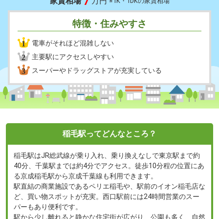
7
家賃相場
万円
※1K・1DKの家賃相場
特徴・住みやすさ
1
電車がそれほど混雑しない
2
主要駅にアクセスしやすい
3
スーパーやドラッグストアが充実している
稲毛駅ってどんなところ？
稲毛駅はJR総武線が乗り入れ、乗り換えなしで東京駅まで約
40分、千葉駅までは約4分でアクセス。徒歩10分程の位置にあ
る京成稲毛駅から京成千葉線も利用できます。
駅直結の商業施設であるペリエ稲毛や、駅前のイオン稲毛店な
ど、買い物スポットが充実。西口駅前には24時間営業のスー
パーもあり便利です。
駅から少し離れると静かな住宅街が広がり、公園も多く、自然