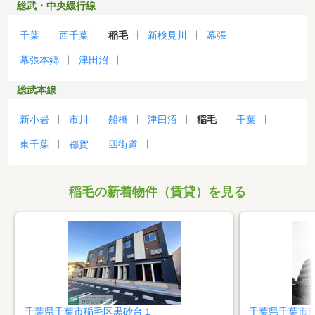
総武・中央緩行線
千葉
西千葉
稲毛
新検見川
幕張
幕張本郷
津田沼
総武本線
新小岩
市川
船橋
津田沼
稲毛
千葉
東千葉
都賀
四街道
稲毛の新着物件（賃貸）を見る
千葉県千葉市稲毛区黒砂台１
千葉県千葉市