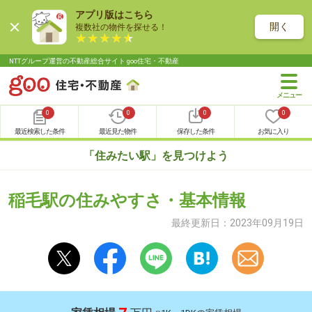
アプリ版はこちら
開く
複数社の物件を探せる！
NTTグループ運営の不動産総合サイト goo住宅・不動産
0
0
0
0
最近検索した条件
最近見た物件
保存した条件
お気に入り
「住みたい駅」を見つけよう
稲毛駅の住みやすさ・基本情報
最終更新日：
2023年09月19日