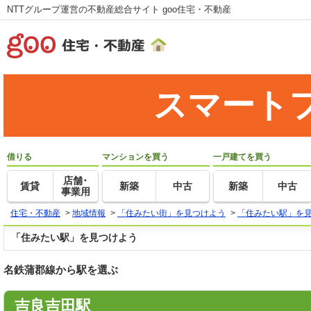
NTTグループ運営の不動産総合サイト goo住宅・不動産
スマート
借りる
マンションを買う
一戸建てを買う
店舗･
賃貸
新築
中古
新築
中古
事業用
住宅・不動産
>
地域情報
>
「住みたい街」を見つけよう
>
「住みたい駅」を
「住みたい駅」を見つけよう
名鉄蒲郡線から駅を選ぶ
吉良吉田駅