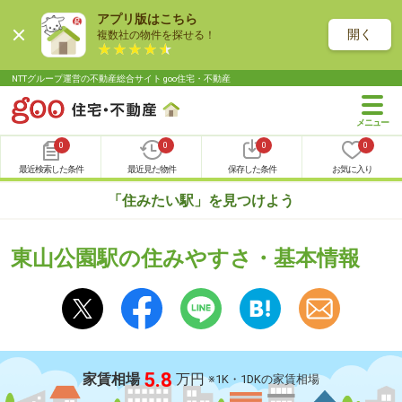
アプリ版はこちら
開く
複数社の物件を探せる！
NTTグループ運営の不動産総合サイト goo住宅・不動産
0
0
0
0
最近検索した条件
最近見た物件
保存した条件
お気に入り
「住みたい駅」を見つけよう
東山公園駅の住みやすさ・基本情報
5.8
家賃相場
万円
※1K・1DKの家賃相場