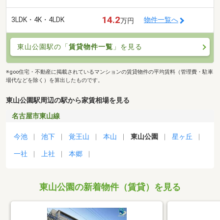
14.2
3LDK・4K・4LDK
物件一覧へ
万円
東山公園駅の「
賃貸物件一覧
」を見る
※goo住宅・不動産に掲載されているマンションの賃貸物件の平均賃料（管理費・駐車
場代などを除く）を算出したものです。
東山公園駅周辺の駅から家賃相場を見る
名古屋市東山線
今池
池下
覚王山
本山
東山公園
星ヶ丘
一社
上社
本郷
東山公園の新着物件（賃貸）を見る