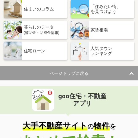
「住みたい街」
住まいのコラム
を見つけよう
暮らしのデータ
家賃相場
(補助金・助成金情報)
人気タウン
住宅ローン
ランキング
ページトップに戻る
goo住宅・不動産
アプリ
大手不動産サイト
物件
の
を