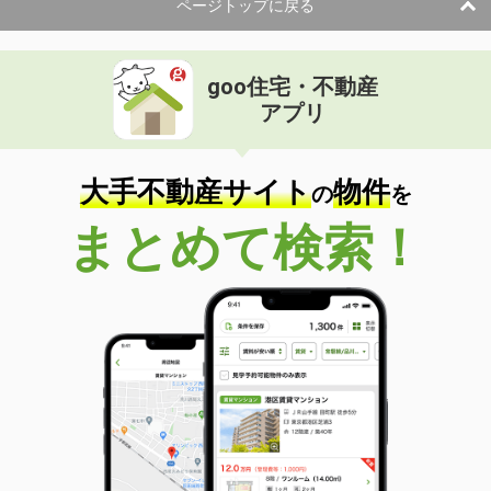
ページトップに戻る
goo住宅・不動産
アプリ
大手不動産サイト
物件
の
を
まとめて検索！