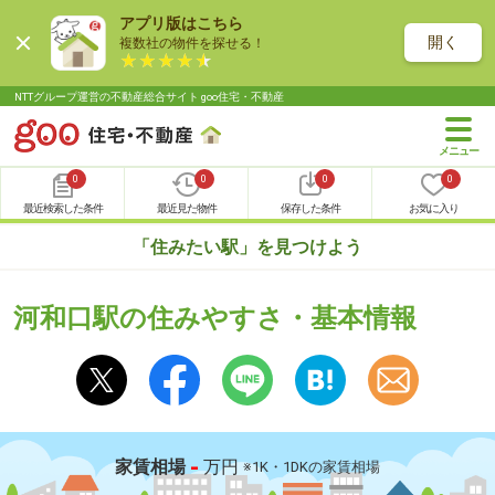
アプリ版はこちら
開く
複数社の物件を探せる！
NTTグループ運営の不動産総合サイト goo住宅・不動産
0
0
0
0
最近検索した条件
最近見た物件
保存した条件
お気に入り
「住みたい駅」を見つけよう
河和口駅の住みやすさ・基本情報
-
家賃相場
万円
※1K・1DKの家賃相場