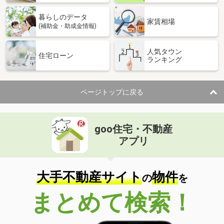
暮らしのデータ
家賃相場
(補助金・助成金情報)
人気タウン
住宅ローン
ランキング
ページトップに戻る
goo住宅・不動産
アプリ
大手不動産サイト
物件
の
を
まとめて検索！