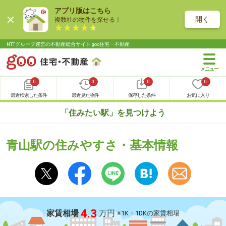
アプリ版はこちら
開く
複数社の物件を探せる！
NTTグループ運営の不動産総合サイト goo住宅・不動産
0
0
0
0
最近検索した条件
最近見た物件
保存した条件
お気に入り
「住みたい駅」を見つけよう
青山駅の住みやすさ・基本情報
4.3
家賃相場
万円
※1K・1DKの家賃相場