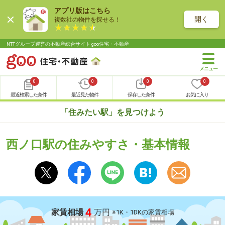
アプリ版はこちら
開く
複数社の物件を探せる！
NTTグループ運営の不動産総合サイト goo住宅・不動産
0
0
0
0
最近検索した条件
最近見た物件
保存した条件
お気に入り
「住みたい駅」を見つけよう
西ノ口駅の住みやすさ・基本情報
4
家賃相場
万円
※1K・1DKの家賃相場