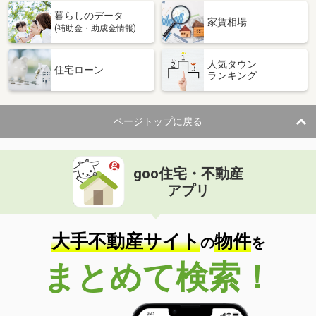
暮らしのデータ
家賃相場
(補助金・助成金情報)
人気タウン
住宅ローン
ランキング
ページトップに戻る
goo住宅・不動産
アプリ
大手不動産サイト
物件
の
を
まとめて検索！