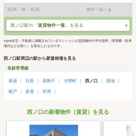
3LDK・4K・4LDK
-
物件一覧へ
西ノ口駅の「
賃貸物件一覧
」を見る
※goo住宅・不動産に掲載されているマンションの賃貸物件の平均賃料（管理費・駐車
場代などを除く）を算出したものです。
西ノ口駅周辺の駅から家賃相場を見る
名鉄常滑線
長浦
日長
新舞子
大野町
西ノ口
蒲池
榎戸
多屋
常滑
西ノ口の新着物件（賃貸）を見る