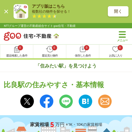
アプリ版はこちら
開く
複数社の物件を探せる！
NTTグループ運営の不動産総合サイト goo住宅・不動産
0
0
0
0
最近検索した条件
最近見た物件
保存した条件
お気に入り
「住みたい駅」を見つけよう
比良駅の住みやすさ・基本情報
5
家賃相場
万円
※1K・1DKの家賃相場