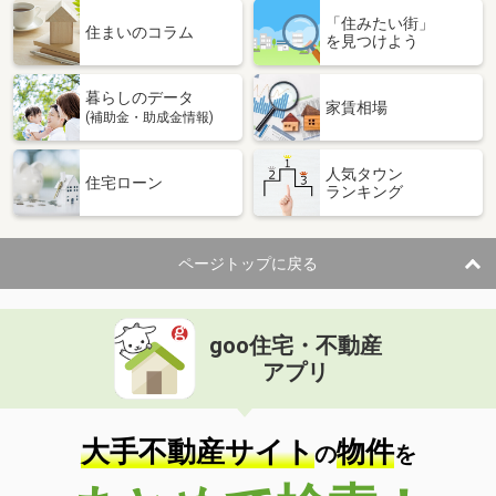
「住みたい街」
住まいのコラム
を見つけよう
暮らしのデータ
家賃相場
(補助金・助成金情報)
人気タウン
住宅ローン
ランキング
ページトップに戻る
goo住宅・不動産
アプリ
大手不動産サイト
物件
の
を