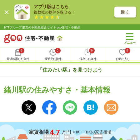
アプリ版はこちら
開く
複数社の物件を探せる！
NTTグループ運営の不動産総合サイト goo住宅・不動産
0
0
0
0
最近検索した条件
最近見た物件
保存した条件
お気に入り
「住みたい駅」を見つけよう
緒川駅の住みやすさ・基本情報
4.7
家賃相場
万円
※1K・1DKの家賃相場