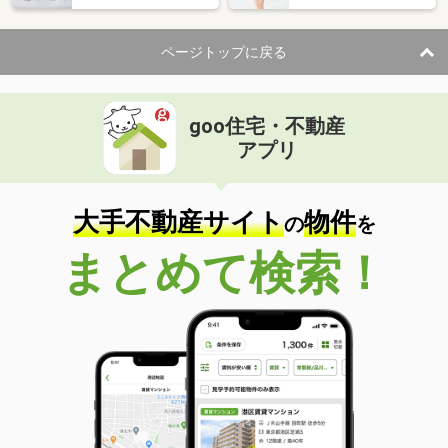
ページトップに戻る
goo住宅・不動産
アプリ
大手不動産サイト
物件
の
を
まとめて検索！