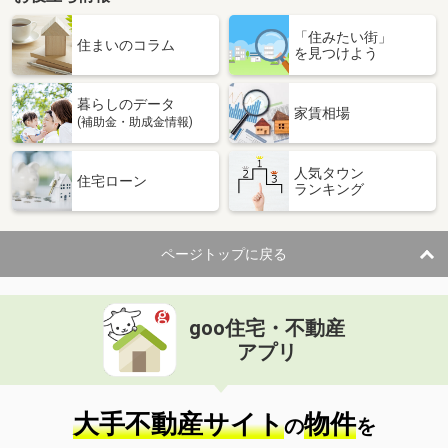
「住みたい街」
住まいのコラム
を見つけよう
暮らしのデータ
家賃相場
(補助金・助成金情報)
人気タウン
住宅ローン
ランキング
ページトップに戻る
goo住宅・不動産
アプリ
大手不動産サイト
物件
の
を