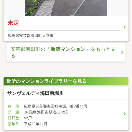
未定
広島県安芸郡海田町大立町
安芸郡海田町の「
新築マンション
」をもっと見
る
近所のマンションライブラリーを見る
サンヴェルディ海田南堀川
住 所
広島県安芸郡海田町南堀川町7番11号
交 通
JR呉線 海田市駅 徒歩12分
総戸数
52戸
築年月
平成13年11月