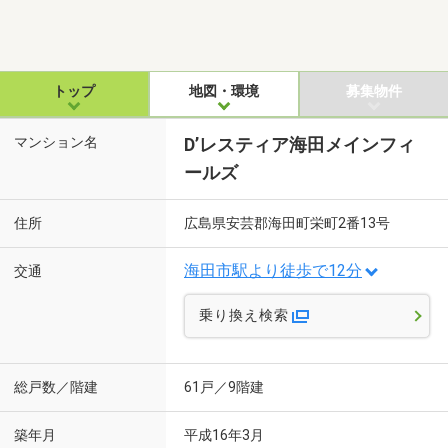
トップ
地図・環境
募集物件
マンション名
D’レスティア海田メインフィ
ールズ
住所
広島県安芸郡海田町栄町2番13号
海田市駅より徒歩で12分
交通
乗り換え検索
総戸数／階建
61戸／9階建
築年月
平成16年3月