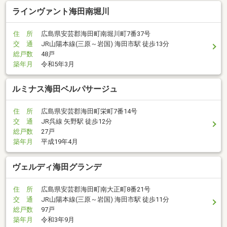
ラインヴァント海田南堀川
住 所
広島県安芸郡海田町南堀川町7番37号
交 通
JR山陽本線(三原～岩国) 海田市駅 徒歩13分
総戸数
48戸
築年月
令和5年3月
ルミナス海田ベルパサージュ
住 所
広島県安芸郡海田町栄町7番14号
交 通
JR呉線 矢野駅 徒歩12分
総戸数
27戸
築年月
平成19年4月
ヴェルディ海田グランデ
住 所
広島県安芸郡海田町南大正町8番21号
交 通
JR山陽本線(三原～岩国) 海田市駅 徒歩11分
総戸数
97戸
築年月
令和3年9月