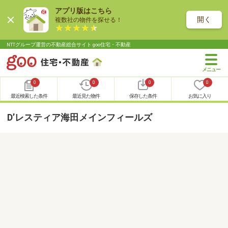
アプリ版はこちら
開く
複数社の物件を探せる！
NTTグループ運営の不動産総合サイト goo住宅・不動産
0
0
0
0
最近検索した条件
最近見た物件
保存した条件
お気に入り
D’レスティア海田メインフィールズ