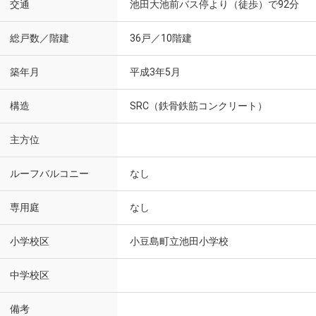
交通
池田大池前バス停より（徒歩）で92分
総戸数／階建
36戸／10階建
築年月
平成3年5月
構造
SRC（鉄骨鉄筋コンクリート）
主方位
ルーフバルコニー
なし
専用庭
なし
小学校区
小豆島町立池田小学校
中学校区
備考