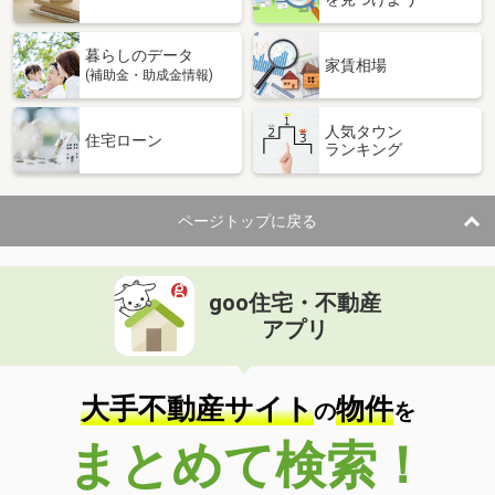
暮らしのデータ
家賃相場
(補助金・助成金情報)
人気タウン
住宅ローン
ランキング
ページトップに戻る
goo住宅・不動産
アプリ
大手不動産サイト
物件
の
を
まとめて検索！