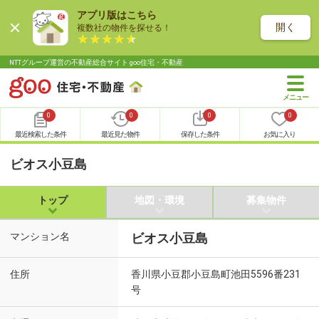
アプリ版はこちら
開く
複数社の物件を探せる！
NTTグループ運営の不動産総合サイト goo住宅・不動産
0
0
0
0
最近検索した条件
最近見た物件
保存した条件
お気に入り
ビオス小豆島
トップ
地図・環境
募集物件
マンション名
ビオス小豆島
住所
香川県小豆郡小豆島町池田5596番231
号