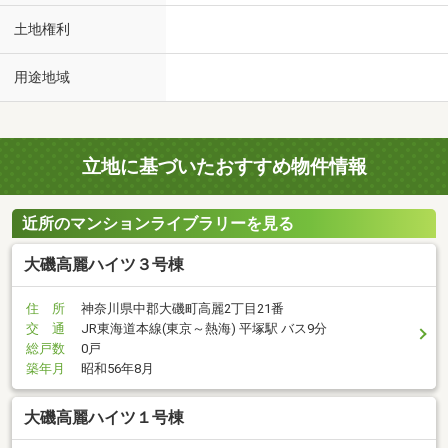
土地権利
用途地域
立地に基づいたおすすめ物件情報
近所のマンションライブラリーを見る
大磯高麗ハイツ３号棟
住 所
神奈川県中郡大磯町高麗2丁目21番
交 通
JR東海道本線(東京～熱海) 平塚駅 バス9分
総戸数
0戸
築年月
昭和56年8月
大磯高麗ハイツ１号棟