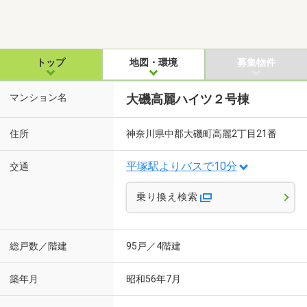
トップ
地図・環境
募集物件
マンション名
大磯高麗ハイツ２号棟
住所
神奈川県中郡大磯町高麗2丁目21番
平塚駅よりバスで10分
交通
乗り換え検索
総戸数／階建
95戸／4階建
築年月
昭和56年7月