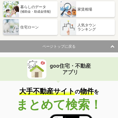
暮らしのデータ
家賃相場
(補助金・助成金情報)
人気タウン
住宅ローン
ランキング
ページトップに戻る
goo住宅・不動産
アプリ
大手不動産サイト
物件
の
を
まとめて検索！