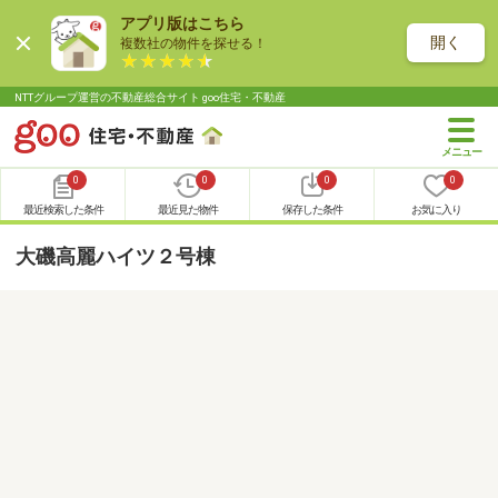
アプリ版はこちら
開く
複数社の物件を探せる！
NTTグループ運営の不動産総合サイト goo住宅・不動産
0
0
0
0
最近検索した条件
最近見た物件
保存した条件
お気に入り
大磯高麗ハイツ２号棟