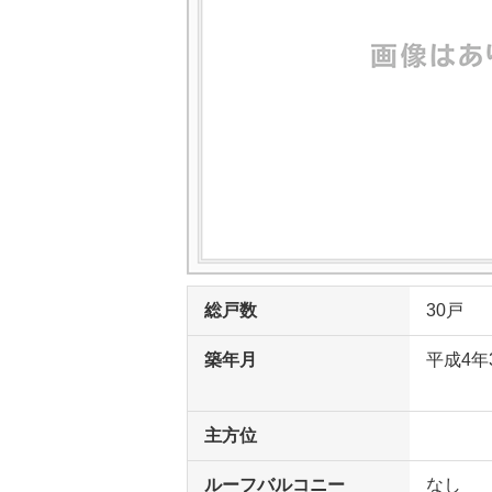
総戸数
30戸
築年月
平成4年
主方位
ルーフバルコニー
なし