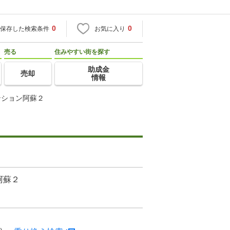
0
0
保存した検索条件
お気に入り
売る
住みやすい街を探す
助成金
売却
情報
ンション阿蘇２
阿蘇２