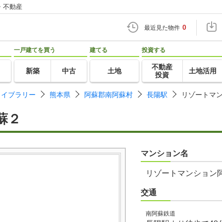
・不動産
0
最近見た物件
一戸建てを買う
建てる
投資する
不動産
新築
中古
土地
土地活用
投資
ライブラリー
熊本県
阿蘇郡南阿蘇村
長陽駅
リゾートマ
蘇２
マンション名
リゾートマンション
交通
南阿蘇鉄道