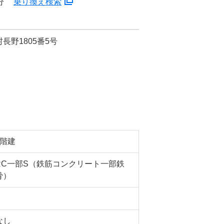
分
乗り換え検索
長野1805番5号
4階建
RC一部S（鉄筋コンクリート一部鉄
骨）
なし