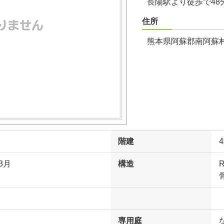
長陽駅より徒歩で48
住所
熊本県阿蘇郡南阿蘇村
階建
3月
構造
専用庭