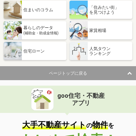
「住みたい街」
住まいのコラム
を見つけよう
暮らしのデータ
家賃相場
(補助金・助成金情報)
人気タウン
住宅ローン
ランキング
ページトップに戻る
goo住宅・不動産
アプリ
大手不動産サイト
物件
の
を