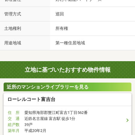
管理方式
巡回
土地権利
所有権
用途地域
第一種住居地域
立地に基づいたおすすめ物件情報
近所のマンションライブラリーを見る
ローレルコート富吉台
住 所
愛知県海部郡蟹江町富吉1丁目562番
交 通
近鉄名古屋線 富吉駅 徒歩1分
総戸数
39戸
築年月
平成20年2月