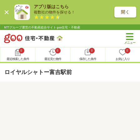
アプリ版はこちら
開く
複数社の物件を探せる！
NTTグループ運営の不動産総合サイト goo住宅・不動産
0
0
0
0
最近検索した条件
最近見た物件
保存した条件
お気に入り
ロイヤルシャトー富吉駅前