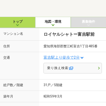
トップ
地図・環境
募集物件
マンション名
ロイヤルシャトー富吉駅前
住所
愛知県海部郡蟹江町富吉1丁目485番
富吉駅より徒歩で2分
交通
乗り換え検索
総戸数／階建
31戸／5階建
築年月
昭和59年3月