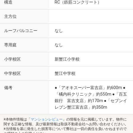
構造
RC（鉄筋コンクリート）
主方位
ルーフバルコニー
なし
専用庭
なし
小学校区
新蟹江小学校
中学校区
蟹江中学校
備考
●「アオキスーパー富吉店」約600m ●
「橘内科クリニック」約550m ●「百五
銀行 富吉支店」約170m ●「セブンイ
レブン蟹江富吉店」約350m
※本物件情報は「
マンションレビュー
」の情報を元に掲載しています。物件に
関する正確な情報、及び最新情報は取扱不動産会社へお問い合わせください。
※当情報を基に発生した損害等について弊社は一切の責任を負いかねますので